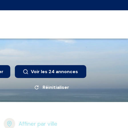
er
Voir les
24
annonces
Réinitialiser
Affiner par ville