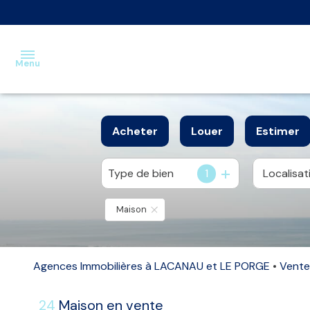
Menu
Accueil
Acheter
Louer
Estimer
Ventes
Type de bien
1
de l'ancien
à l'année
Locations
de l'immo pro
Maison
Estimation
Nos
biens
Agences Immobilières à LACANAU et LE PORGE
Vente
vendus
24
Maison en vente