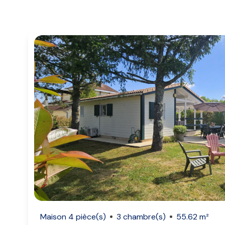
Nos
agences
Contact
Maison 4 pièce(s)
3 chambre(s)
55.62 m²