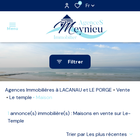
0
Fr
Menu
Accueil
Filtrer
Ventes
Locations
Agences Immobilières à LACANAU et LE PORGE
Vente
Estimation
Le temple
Maison
Nos
1
annonce(s) immobilière(s) : Maisons en vente sur Le-
biens
Temple
vendus
Trier par Les plus récentes