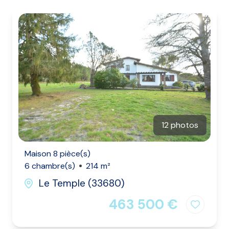
Nos
agences
Contact
12 photos
Maison 8 pièce(s)
6 chambre(s)
214 m²
Le Temple (33680)
463 500 €