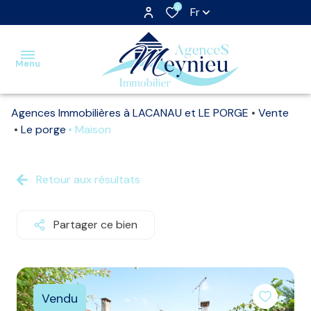
0
Fr
Menu
Agences Immobilières à LACANAU et LE PORGE
Vente
Accueil
Le porge
Maison
Ventes
Retour aux résultats
Locations
Estimation
Partager ce bien
Nos
biens
vendus
Vendu