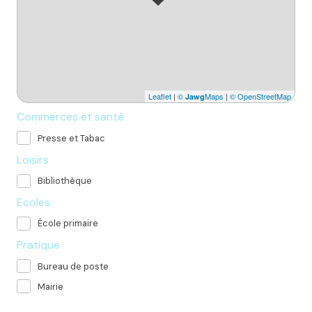
Leaflet
|
©
Maps
|
© OpenStreetMap
Jawg
Commerces et santé
Presse et Tabac
Loisirs
Bibliothèque
Ecoles
École primaire
Pratique
Bureau de poste
Mairie