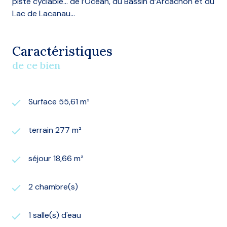
piste cyclable… de l’Océan, du Bassin d’Arcachon et du
Lac de Lacanau…
Caractéristiques
de ce bien
Surface 55,61 m²
terrain 277 m²
séjour 18,66 m²
2 chambre(s)
1 salle(s) d'eau