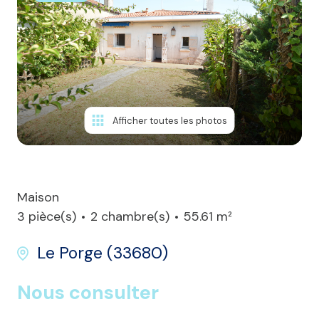
Nos
agences
Contact
Afficher toutes les photos
Maison
3 pièce(s)
2 chambre(s)
55.61 m²
Le Porge (33680)
Nous consulter