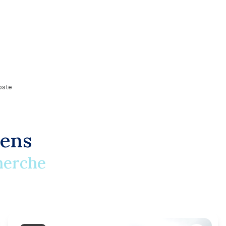
oste
iens
herche