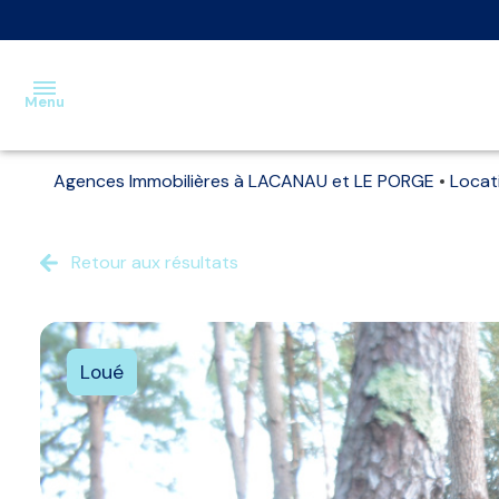
Menu
Agences Immobilières à LACANAU et LE PORGE
Locat
Accueil
Ventes
Retour aux résultats
Locations
Estimation
Loué
Nos
biens
vendus