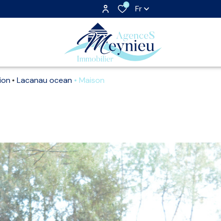
0
Fr
ion
Lacanau ocean
Maison