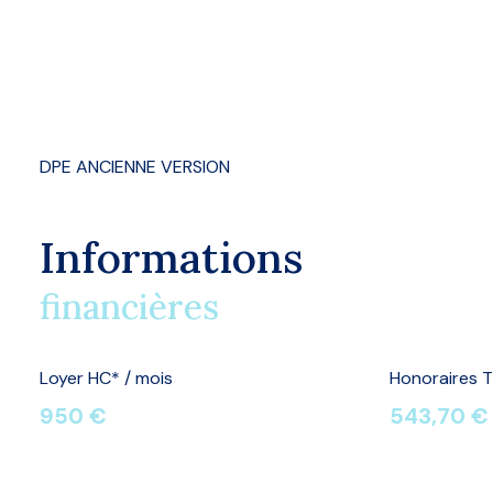
DPE ANCIENNE VERSION
Informations
financières
Loyer HC* / mois
Honoraires T
950 €
543,70 €