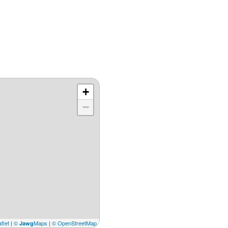
+
−
flet
|
©
Maps
|
© OpenStreetMap
Jawg