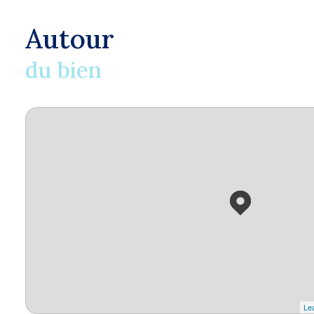
Autour
du bien
Lea