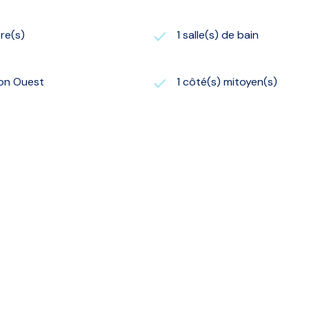
re(s)
1 salle(s) de bain
ion Ouest
1 côté(s) mitoyen(s)